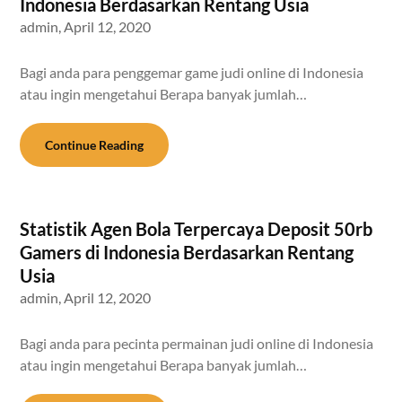
Indonesia Berdasarkan Rentang Usia
admin,
April 12, 2020
Bagi anda para penggemar game judi online di Indonesia
atau ingin mengetahui Berapa banyak jumlah…
Continue Reading
Statistik Agen Bola Terpercaya Deposit 50rb
Gamers di Indonesia Berdasarkan Rentang
Usia
admin,
April 12, 2020
Bagi anda para pecinta permainan judi online di Indonesia
atau ingin mengetahui Berapa banyak jumlah…