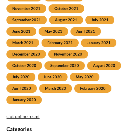
November 2021
October 2021
September 2021
August 2021
July 2021
June 2021
May 2021
April 2021
March 2021
February 2021
January 2021
December 2020
November 2020
October 2020
September 2020
August 2020
July 2020
June 2020
May 2020
April 2020
March 2020
February 2020
January 2020
slot online resmi
Categories