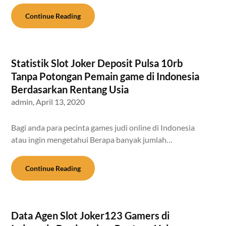
Continue Reading
Statistik Slot Joker Deposit Pulsa 10rb
Tanpa Potongan Pemain game di Indonesia
Berdasarkan Rentang Usia
admin,
April 13, 2020
Bagi anda para pecinta games judi online di Indonesia
atau ingin mengetahui Berapa banyak jumlah…
Continue Reading
Data Agen Slot Joker123 Gamers di