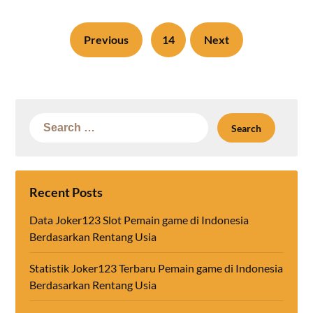
Previous
14
Next
Search
for:
Recent Posts
Data Joker123 Slot Pemain game di Indonesia
Berdasarkan Rentang Usia
Statistik Joker123 Terbaru Pemain game di Indonesia
Berdasarkan Rentang Usia