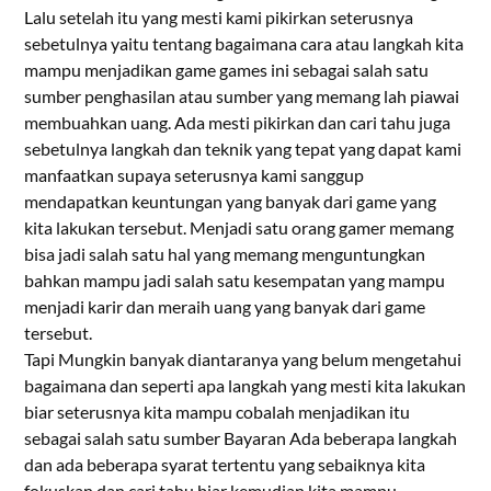
Lalu setelah itu yang mesti kami pikirkan seterusnya
sebetulnya yaitu tentang bagaimana cara atau langkah kita
mampu menjadikan game games ini sebagai salah satu
sumber penghasilan atau sumber yang memang lah piawai
membuahkan uang. Ada mesti pikirkan dan cari tahu juga
sebetulnya langkah dan teknik yang tepat yang dapat kami
manfaatkan supaya seterusnya kami sanggup
mendapatkan keuntungan yang banyak dari game yang
kita lakukan tersebut. Menjadi satu orang gamer memang
bisa jadi salah satu hal yang memang menguntungkan
bahkan mampu jadi salah satu kesempatan yang mampu
menjadi karir dan meraih uang yang banyak dari game
tersebut.
Tapi Mungkin banyak diantaranya yang belum mengetahui
bagaimana dan seperti apa langkah yang mesti kita lakukan
biar seterusnya kita mampu cobalah menjadikan itu
sebagai salah satu sumber Bayaran Ada beberapa langkah
dan ada beberapa syarat tertentu yang sebaiknya kita
fokuskan dan cari tahu biar kemudian kita mampu