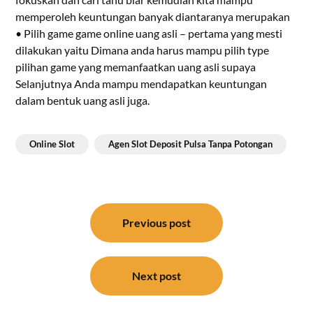
memperoleh keuntungan banyak diantaranya merupakan
• Pilih game game online uang asli – pertama yang mesti
dilakukan yaitu Dimana anda harus mampu pilih type
pilihan game yang memanfaatkan uang asli supaya
Selanjutnya Anda mampu mendapatkan keuntungan
dalam bentuk uang asli juga.
Online Slot
Agen Slot Deposit Pulsa Tanpa Potongan
Post
navigation
Previous post
Next post