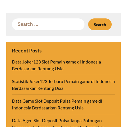
Search
for:
Recent Posts
Data Joker123 Slot Pemain game di Indonesia
Berdasarkan Rentang Usia
Statistik Joker123 Terbaru Pemain game di Indonesia
Berdasarkan Rentang Usia
Data Game Slot Deposit Pulsa Pemain game di
Indonesia Berdasarkan Rentang Usia
Data Agen Slot Deposit Pulsa Tanpa Potongan